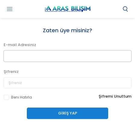
Gi
Y
/
Zaten üye misiniz?
Ü
O
E-mail Adresiniz
Şifreniz
Şifremi Unuttum
Beni Hatırla
GIRIŞ YAP