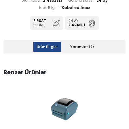
214332313
24 ay
Ürün Kodu:
Garanti Süresi:
İade Bilgisi:
FIRSAT
24 AY
ÜRÜNÜ
GARANTI
Ürün Bilgisi
Yorumlar
(0)
Benzer Ürünler