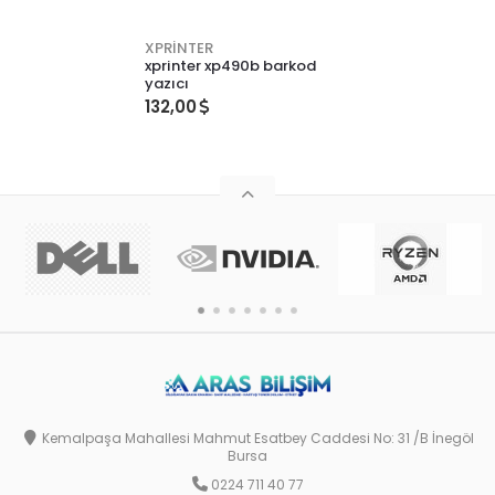
XPRİNTER
xprinter xp490b barkod
yazıcı
132,00
Kemalpaşa Mahallesi Mahmut Esatbey Caddesi No: 31 /B İnegöl
Bursa
0224 711 40 77