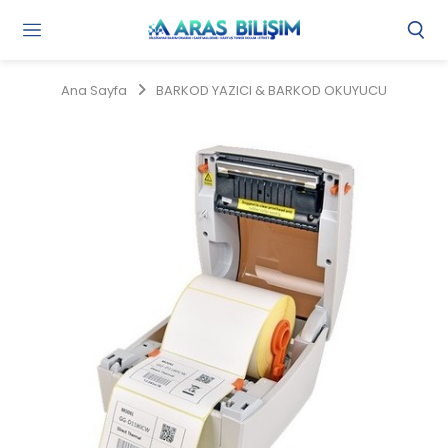
Gi
Y
/
Ana Sayfa
BARKOD YAZICI & BARKOD OKUYUCU
Ü
O