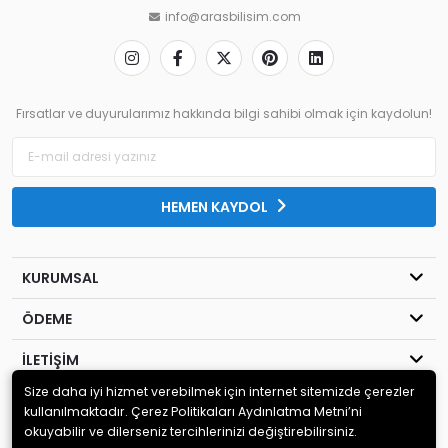
info@arasbilisim.com
Fırsatlar ve duyurularımız hakkında bilgi sahibi olmak için kaydolun!
HEMEN KAYDOL
KURUMSAL
ÖDEME
İLETİŞİM
Size daha iyi hizmet verebilmek için internet sitemizde çerezler
© 2020
Aras Bilişim
. Tüm hakları saklıdır.
kullanılmaktadır. Çerez Politikaları Aydınlatma Metni’ni
okuyabilir ve dilerseniz tercihlerinizi değiştirebilirsiniz.