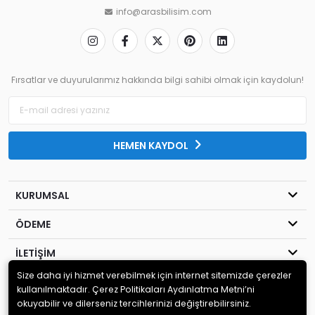
info@arasbilisim.com
Fırsatlar ve duyurularımız hakkında bilgi sahibi olmak için kaydolun!
HEMEN KAYDOL
KURUMSAL
ÖDEME
İLETİŞİM
Size daha iyi hizmet verebilmek için internet sitemizde çerezler
© 2020
Aras Bilişim
. Tüm hakları saklıdır.
kullanılmaktadır. Çerez Politikaları Aydınlatma Metni’ni
okuyabilir ve dilerseniz tercihlerinizi değiştirebilirsiniz.