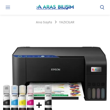
Gi
Y
/
Ana Sayfa
YAZICILAR
Ü
O