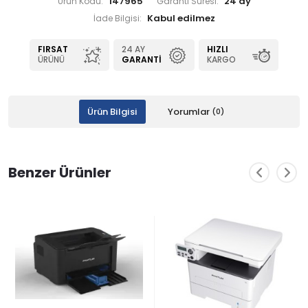
147965
24 ay
Ürün Kodu:
Garanti Süresi:
İade Bilgisi:
FIRSAT
24 AY
HIZLI
ÜRÜNÜ
GARANTI
KARGO
Ürün Bilgisi
Yorumlar
(0)
Benzer Ürünler