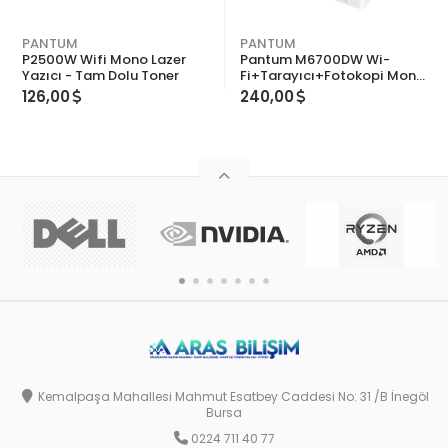
PANTUM
PANTUM
P2500W Wifi Mono Lazer
Pantum M6700DW Wi-
Yazıcı - Tam Dolu Toner
Fi+Tarayıcı+Fotokopi Mono
Çok Fonksiyonlu Lazer
126,00
240,00
Yazıcı
Kemalpaşa Mahallesi Mahmut Esatbey Caddesi No: 31 /B İnegöl
Bursa
0224 711 40 77