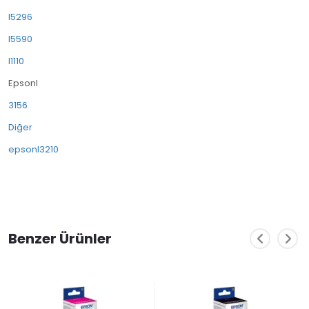
l5296
l5590
l1110
Epsonl
3156
Diğer
epsonl3210
Benzer Ürünler