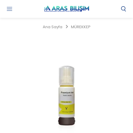
Gi
Y
/
Ana Sayfa
MÜREKKEP
Ü
O