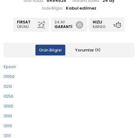
5454525
24 ay
Ürün Kodu:
Garanti Süresi:
İade Bilgisi:
FIRSAT
24 AY
HIZLI
ÜRÜNÜ
GARANTI
KARGO
Ürün Bilgisi
Yorumlar
(0)
Epson
l11050
l1210
l1250
l3100
l3101
l3110
l3111