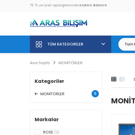
75 TL ve üzeri siparişlerinizde
KARGO BEDAVA
TÜM KATEGORILER
Ana Sayfa
MONİTÖRLER
Kategoriler
5
MONİTÖRLER
MONİT
Markalar
ROSE
(2)