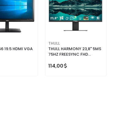
THULL
56 19.5 HDMI VGA
THULL HARMONY 23,8" 5MS
75HZ FREESYNC FHD
(HDMI+VGA) IPS
FRAMELESS FLAT LED
114,00
MONİTÖR