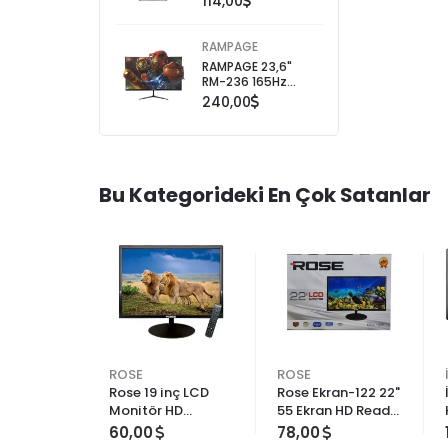
114,00
(HDMI+VGA) IPS
FRAMELESS FLAT LED
MONİTÖR
RAMPAGE
RAMPAGE 23,6"
RM-236 165Hz
HDMI IPS FULL HD
240,00
GAMİNG MONİTÖR
Bu Kategorideki En Çok Satanlar
ROSE
ROSE
Rose 19 inç LCD
Rose Ekran-122 22"
Monitör HD
55 Ekran HD Ready
Çözünürlük Smart
LCD TV 1366 x 768
60,00
78,00
TV Özelliği ile
Çözünürlük ile LED