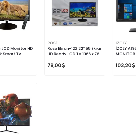
ROSE
İZOLY
ç LCD Monitör HD
Rose Ekran-122 22" 55 Ekran
İZOLY A19
k Smart TV
HD Ready LCD TV 1366 x 768
MONİTÖR
le Kullanıma
Çözünürlük ile LED Ekran
78,00
103,20