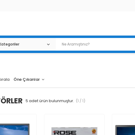
Sırala
ÖRLER
5
adet ürün bulunmuştur.
(1 / 1)