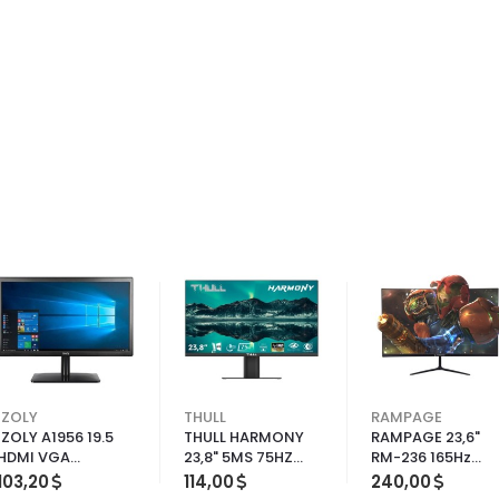
İZOLY
THULL
RAMPAGE
İZOLY A1956 19.5
THULL HARMONY
RAMPAGE 23,6"
HDMI VGA
23,8" 5MS 75HZ
RM-236 165Hz
MONİTÖR
FREESYNC FHD
HDMI IPS FULL HD
103,20
114,00
240,00
(HDMI+VGA) IPS
GAMİNG MONİT