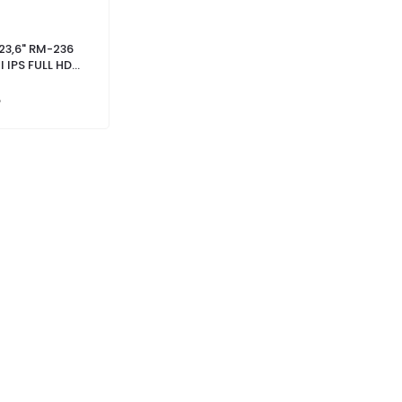
3,6" RM-236
 IPS FULL HD
MONİTÖR