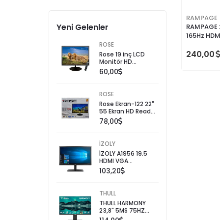
RAMPAGE
Yeni Gelenler
RAMPAGE 2
165Hz HDMI
GAMİNG 
ROSE
240,00
Rose 19 inç LCD
Monitör HD
Çözünürlük Smart
60,00
TV Özelliği ile
Kullanıma Uygun
ROSE
Rose Ekran-122 22"
55 Ekran HD Ready
LCD TV 1366 x 768
78,00
Çözünürlük ile LED
Ekran
İZOLY
İZOLY A1956 19.5
HDMI VGA
MONİTÖR
103,20
THULL
THULL HARMONY
23,8" 5MS 75HZ
FREESYNC FHD