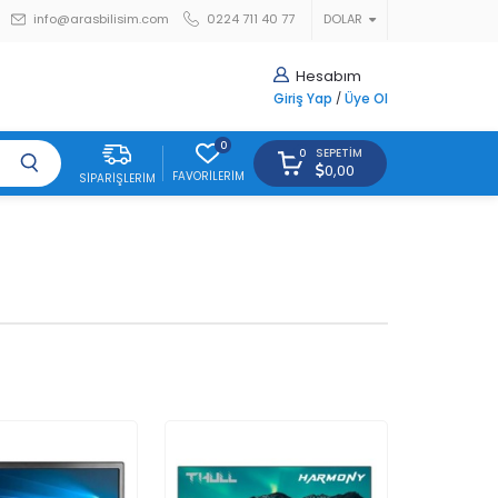
info@arasbilisim.com
0224 711 40 77
DOLAR
Hesabım
Giriş Yap
/
Üye Ol
0
SEPETIM
0
0,00
FAVORILERIM
SIPARIŞLERIM