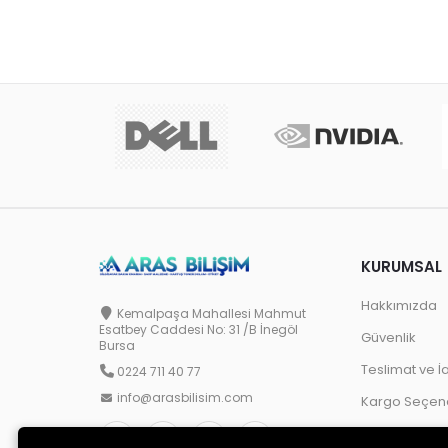
Kullanıma Uygun
Ekran
KURUMSAL
Hakkımızda
Kemalpaşa Mahallesi Mahmut
Esatbey Caddesi No: 31 /B İnegöl
Güvenlik
Bursa
Teslimat ve İ
0224 711 40 77
info@arasbilisim.com
Kargo Seçene