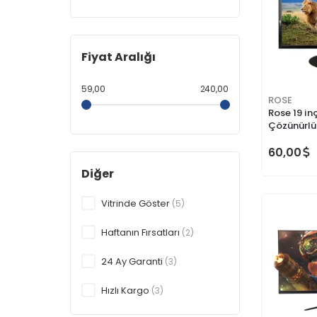
Fiyat Aralığı
59,00
240,00
ROSE
Rose 19 in
Çözünürlü
Özelliği i
Uygun
60,00
Diğer
Vitrinde Göster
(5)
Haftanın Fırsatları
(2)
24 Ay Garanti
(3)
Hızlı Kargo
(3)