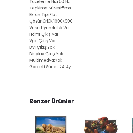
Tazeleme Hızı:60 Hz
Tepkime Süresi:5ms
Ekran Tipi:Flat
Çözünürlük:1600x900
Vesa Uyumluluk:Var
Hdmı Çıkış:Var
Vga Çıkış:Var
Dvı Çıkış:Yok
Display Çıkış:Yok
Multimedya:Yok
Garanti Süresi:24 Ay
Benzer Ürünler