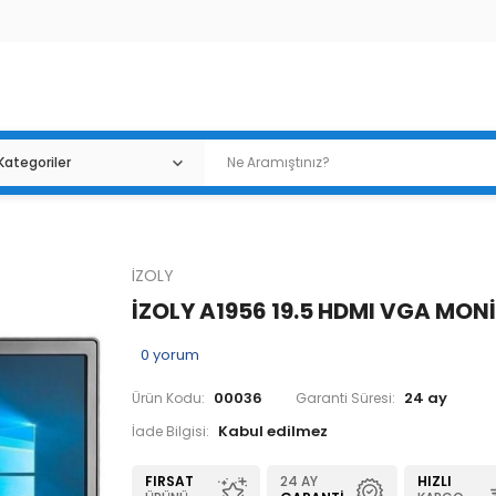
İZOLY
İZOLY A1956 19.5 HDMI VGA MON
0
yorum
00036
24 ay
Ürün Kodu:
Garanti Süresi:
İade Bilgisi:
FIRSAT
24 AY
HIZLI