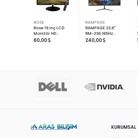
ROSE
RAMPAGE
Rose 19 inç LCD
RAMPAGE 23,6"
Monitör HD
RM-236 165Hz
Çözünürlük Smart
HDMI IPS FULL HD
60,00
240,00
TV Özelliği ile
GAMİNG MONİTÖR
Kullanıma Uygun
KURUMSAL