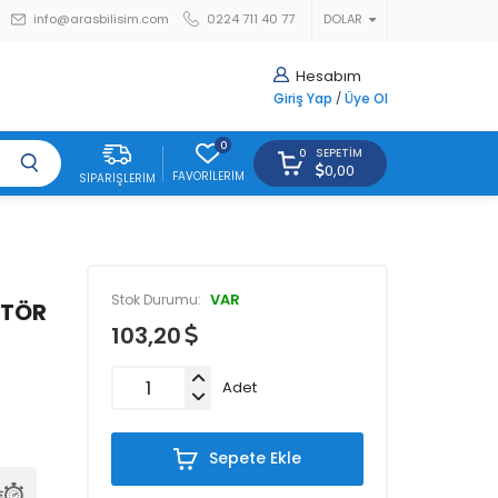
info@arasbilisim.com
0224 711 40 77
DOLAR
Hesabım
Giriş Yap
/
Üye Ol
0
SEPETIM
0
0,00
FAVORILERIM
SIPARIŞLERIM
VAR
Stok Durumu:
İTÖR
103,20
Adet
Sepete Ekle