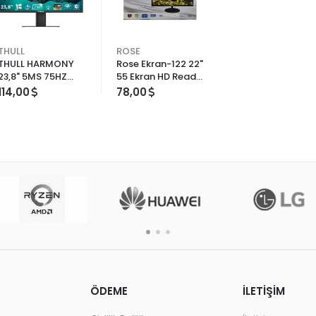
THULL
ROSE
THULL HARMONY
Rose Ekran-122 22"
23,8" 5MS 75HZ
55 Ekran HD Ready
FREESYNC FHD
LCD TV 1366 x 768
114,00
78,00
(HDMI+VGA) IPS
Çözünürlük ile LED
FRAMELESS FLAT
Ekran
LED MONİTÖR
ÖDEME
İLETİŞİM