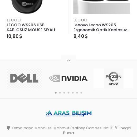
LECOO
LECOO
LECOO WS206 USB
Lenovo Lecoo WS205
KABLOSUZ MOUSE SIYAH
Ergonomik Optik Kablosuz
Mouse
10,80
8,40
Kemalpaşa Mahallesi Mahmut Esatbey Caddesi No: 31 /B İnegöl
Bursa