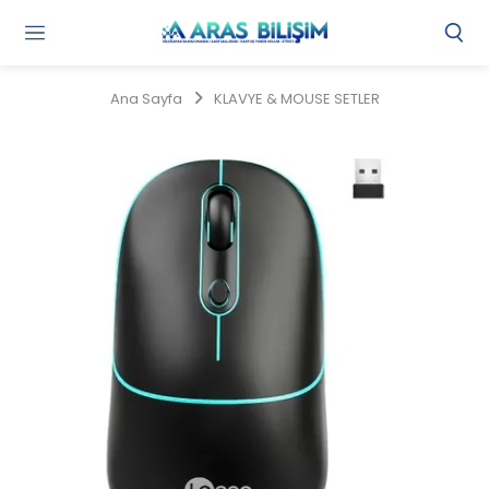
Gi
Y
/
Ana Sayfa
KLAVYE & MOUSE SETLER
Ü
O