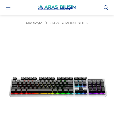
Gi
Y
/
Ana Sayfa
KLAVYE & MOUSE SETLER
Ü
O