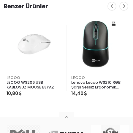
Benzer Ürünler
LECOO
LECOO
LECOO WS206 USB
Lenovo Lecoo WS210 RGB
KABLOSUZ MOUSE BEYAZ
Şarjlı Sessiz Ergonomik
Optik Kablosuz Mouse
10,80
14,40