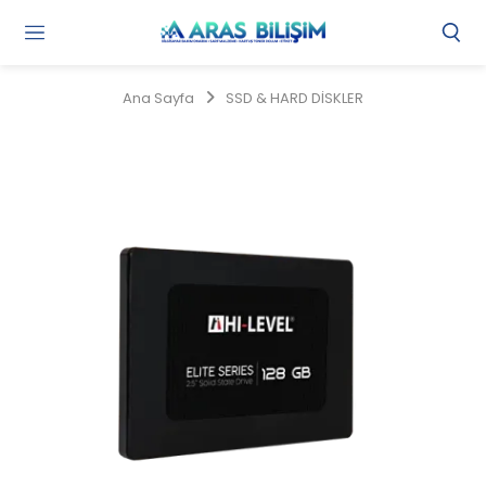
Gi
Y
/
Ana Sayfa
SSD & HARD DİSKLER
Ü
O