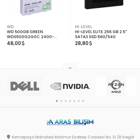
WD
HI-LEVEL
WD 500GB GREEN
HI-LEVEL ELITE 256 GB 2.5"
WDS500G2G0C 2400-
SATA3 SSD 560/540
1500MB/s M2 NVME SSD
48,00
28,80
Kemalpaşa Mahallesi Mahmut Esatbey Caddesi No: 31 /B İnegöl