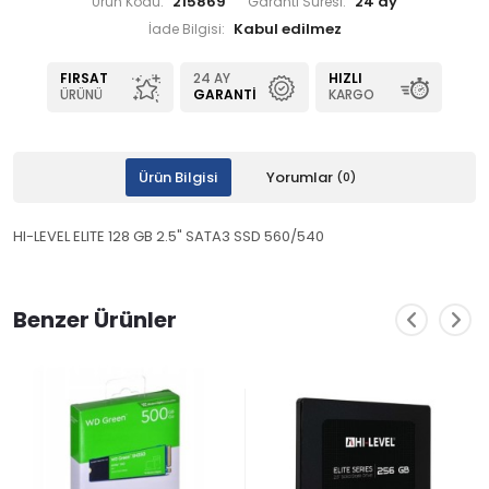
215869
24 ay
Ürün Kodu:
Garanti Süresi:
İade Bilgisi:
FIRSAT
24 AY
HIZLI
ÜRÜNÜ
GARANTI
KARGO
Ürün Bilgisi
Yorumlar
(0)
HI-LEVEL ELITE 128 GB 2.5" SATA3 SSD 560/540
Benzer Ürünler