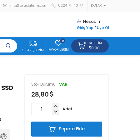
info@arasbilisim.com
0224 711 40 77
DOLAR
Hesabım
Giriş Yap
/
Üye Ol
0
SEPETIM
0
0,00
FAVORILERIM
SIPARIŞLERIM
VAR
Stok Durumu:
3 SSD
28,80
Adet
Sepete Ekle