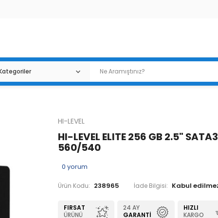
HI-LEVEL
HI-LEVEL ELITE 256 GB 2.5" SATA
560/540
0
yorum
238965
Ürün Kodu:
İade Bilgisi:
FIRSAT
24 AY
HIZLI
ÜRÜNÜ
GARANTI
KARGO