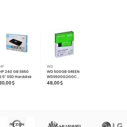
HP
WD
HP 240 GB S650
WD 500GB GREEN
2.5″ SSD Harddisk
WDS500G2G0C
2400-1500MB/s
30,00
48,00
M2 NVME SSD