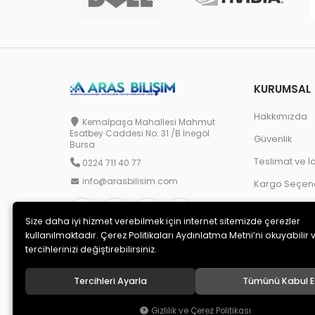
KURUMSAL
Hakkımızda
Kemalpaşa Mahallesi Mahmut
Esatbey Caddesi No: 31 /B İnegöl
Güvenlik
Bursa
Teslimat ve İ
0224 711 40 77
info@arasbilisim.com
Kargo Seçene
Size daha iyi hizmet verebilmek için internet sitemizde çerezler
kullanılmaktadır. Çerez Politikaları Aydınlatma Metni’ni okuyabilir 
tercihlerinizi değiştirebilirsiniz.
Tercihleri Ayarla
Tümünü Kabul E
© 2020
Aras Bilişim
. Tüm hakları saklıdır.
Gizlilik ve Çerez Politikası