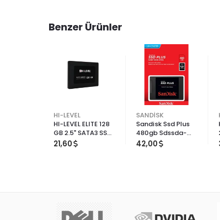
Benzer Ürünler
HI-LEVEL
SANDİSK
HI-LEVEL ELITE 128
Sandisk Ssd Plus
GB 2.5" SATA3 SSD
480gb Sdssda-
560/540
480g-g26
21,60
42,00