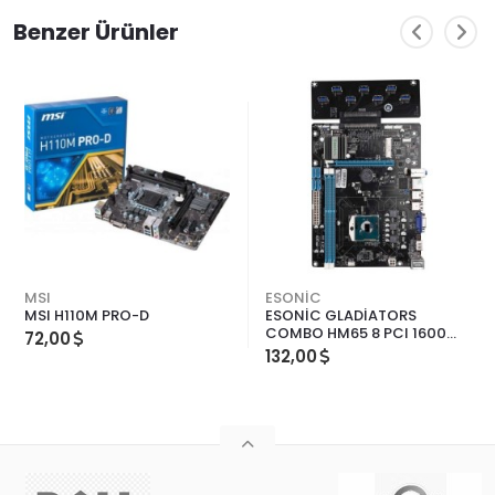
Benzer Ürünler
MSI
ESONİC
MSI H110M PRO-D
ESONİC GLADİATORS
COMBO HM65 8 PCI 1600
72,00
MHz DDR3 SOKET988 ATX
132,00
MİNİNG ANAKART