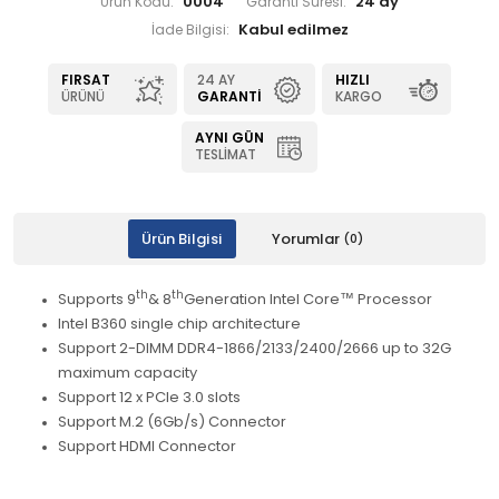
0004
24 ay
Ürün Kodu:
Garanti Süresi:
İade Bilgisi:
FIRSAT
24 AY
HIZLI
ÜRÜNÜ
GARANTI
KARGO
AYNI GÜN
TESLIMAT
Ürün Bilgisi
Yorumlar
(0)
th
th
Supports 9
& 8
Generation Intel Core™ Processor
Intel B360 single chip architecture
Support 2-DIMM DDR4-1866/2133/2400/2666 up to 32G
maximum capacity
Support 12 x PCIe 3.0 slots
Support M.2 (6Gb/s) Connector
Support HDMI Connector